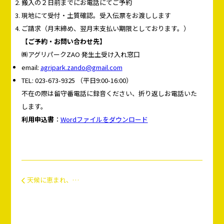
搬入の２日前までにお電話にてご予約
現地にて受付・土質確認。受入伝票をお渡しします
ご請求（月末締め、翌月末支払い期限としております。）
【ご予約・お問い合わせ先】
㈱アグリパークZAO 発生土受け入れ窓口
email:
agripark.zando@gmail.com
TEL: 023-673-9325 （平日9:00-16:00）
不在の際は留守番電話に録音ください、折り返しお電話いた
します。
利用申込書
：
Wordファイルをダウンロード
天候に恵まれ、生育は順調です！！
投稿ナビゲーション