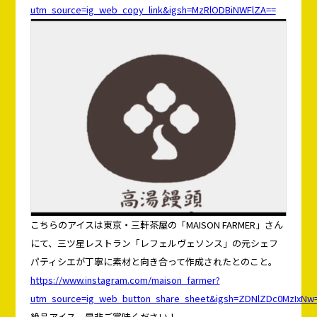
utm_source=ig_web_copy_link&igsh=MzRlODBiNWFlZA==
こちらのアイスは東京・三軒茶屋の「MAISON FARMER」さん
にて、三ツ星レストラン「レフェルヴェソンス」の元シェフ
パティシエが丁寧に素材と向き合って作成されたとのこと。
https://www.instagram.com/maison_farmer?
utm_source=ig_web_button_share_sheet&igsh=ZDNlZDc0MzIxNw
絶品アイス、是非ご賞味ください！